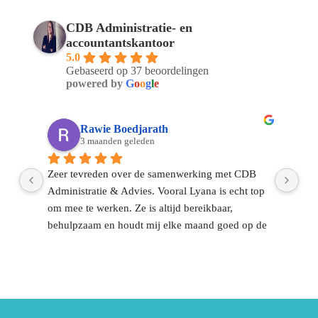
info@cdbadministratie.nl
CDB Administratie- en
accountantskantoor
5.0
Bel ons
Gebaseerd op 37 beoordelingen
010 307 2338
powered by
G
o
o
g
l
e
Kom langs op ons kantoor
Rawie Boedjarath
Fransenstraat 19, 
3 maanden geleden
3131 CC Vlaardingen
Zeer tevreden over de samenwerking met CDB 
Sin
Administratie & Advies. Vooral Lyana is echt top 
CDB
om mee te werken. Ze is altijd bereikbaar, 
ont
behulpzaam en houdt mij elke maand goed op de 
dag
el 
hoogte.Voor mij is het vooral fijn dat ik het 
dui
financiële gedeelte met vertrouwen aan hun kan 
dir
overlaten. Dat geeft rust en zorgt ervoor dat ik me 
ont
volledig kan focussen op mijn werk en 
gek
onderneming.Communicatie is altijd duidelijk en 
op