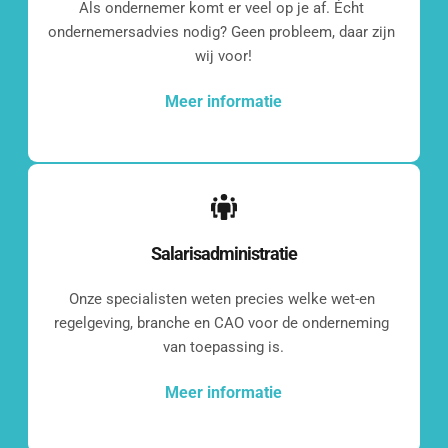
Als ondernemer komt er veel op je af. Écht 
ondernemersadvies nodig? Geen probleem, daar zijn 
wij voor!
Meer informatie
Salarisadministratie
Even 
Onze specialisten weten precies welke wet-en 
regelgeving, branche en CAO voor de onderneming 
kennismaken?
van toepassing is.
Meer informatie
[blocksy-content-block id="7258"]