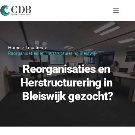
Ga
naar
de
inhoud
Home
Locaties
Reorganisaties en Herstructurering Bleiswijk
Reorganisaties en 
Herstructurering
 in 
Bleiswijk
 gezocht?