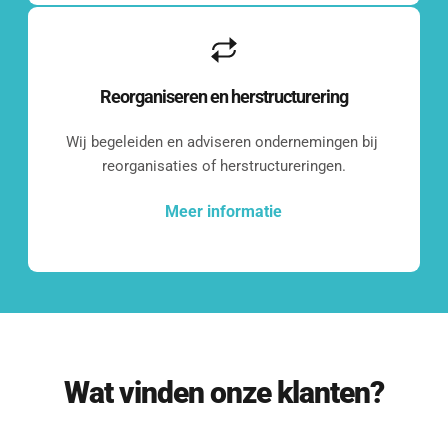
Reorganiseren en herstructurering
Contact met 
CDB
Wij begeleiden en adviseren ondernemingen bij 
reorganisaties of herstructureringen.
Ons doel is om je binnen 24 uur van 
reactie te voorzien.
Meer informatie
[blocksy-content-block id="7258"]
Wat vinden onze klanten?
Mail ons