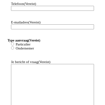
Telefoon
(Vereist)
Contact met 
CDB
E-mailadres
(Vereist)
Ons doel is om je binnen 24 uur van 
reactie te voorzien.
[blocksy-content-block id="7258"]
Type aanvraag
(Vereist)
Particulier
Ondernemer
Je bericht of vraag
(Vereist)
Mail ons
info@cdbadministratie.nl