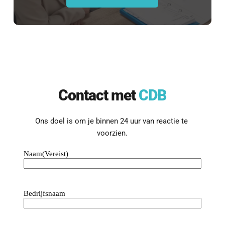
Even kennismaken?
Benieuwd wat we voor jouw bedrijf 
Contact met 
CDB
kunnen betekenen?
Laten we een vrijblijvend 
Ons doel is om je binnen 24 uur van reactie te 
kennismakingsgesprek inplannen.
voorzien.
Contact opnemen
Naam
(Vereist)
Bedrijfsnaam