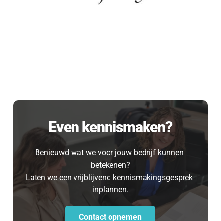
Even kennismaken?
Even 
Benieuwd wat we voor jouw bedrijf kunnen 
kennismaken?
betekenen?
Laten we een vrijblijvend kennismakingsgesprek 
inplannen.
[blocksy-content-block id="7258"]
Contact opnemen