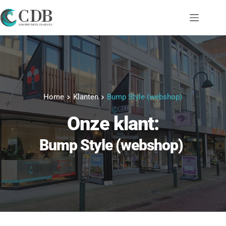
Ga
naar
de
inhoud
Home
Klanten
Bump Style (webshop)
Onze klant:
Bump Style (webshop)