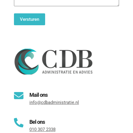
Bel ons
010 307 2338
Kom langs op ons kantoor
Fransenstraat 19, 
3131 CC Vlaardingen
Mail ons
info@cdbadministratie.nl
Bel ons
010 307 2338