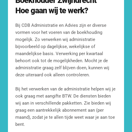
Boekhouder
Zwijndrecht
Ons doel is om je binnen 24 uur van 
reactie te voorzien.
Hoe gaan wij te werk?
[blocksy-content-block id="7258"]
Bij CDB Administratie en Advies zijn er diverse 
vormen voor het voeren van de boekhouding 
mogelijk. Zo verwerken wij administratie 
bijvoorbeeld op dagelijkse, wekelijkse of 
maandelijkse basis. Verwerking per kwartaal 
behoort ook tot de mogelijkheden. Mocht je de 
administratie graag zelf blijven doen, kunnen wij 
deze uiteraard ook alleen controleren.
Mail ons
info@cdbadministratie.nl
Bij het verwerken van de administratie helpen wij je 
ook graag met aangifte BTW. De diensten bieden 
wij aan in verschillende pakketten. Zie bieden wij 
Bel ons
graag een aantrekkelijk abonnement aan (per 
010 307 2338
maand), zodat je te allen tijde weet waar je aan toe 
bent. 