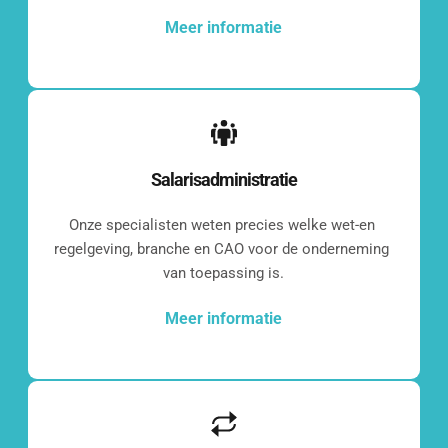
[blocksy-content-block id="7258"]
Meer informatie
Wat vinden onze 
Salarisadministratie
klanten?
Onze specialisten weten precies welke wet-en 
regelgeving, branche en CAO voor de onderneming 
van toepassing is.
[grw id="2286"]
Meer informatie