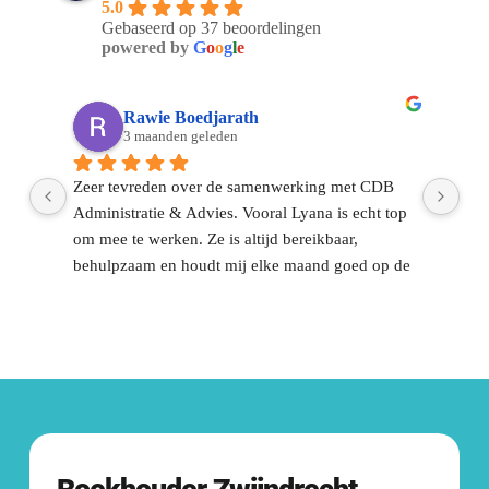
5.0
waar wij voor werken. 
Gebaseerd op 37 beoordelingen
Bekijk al onze klanten.
powered by
G
o
o
g
l
e
Rawie Boedjarath
3 maanden geleden
Zeer tevreden over de samenwerking met CDB 
Sin
Administratie & Advies. Vooral Lyana is echt top 
CDB
om mee te werken. Ze is altijd bereikbaar, 
ont
behulpzaam en houdt mij elke maand goed op de 
dag
el 
hoogte.Voor mij is het vooral fijn dat ik het 
dui
financiële gedeelte met vertrouwen aan hun kan 
dir
overlaten. Dat geeft rust en zorgt ervoor dat ik me 
ont
volledig kan focussen op mijn werk en 
gek
onderneming.Communicatie is altijd duidelijk en 
op
snel.Een fijne, betrouwbare partij waar je op kunt 
Contact met 
CDB
rekenen. Zeker aan te raden 👍🏽!