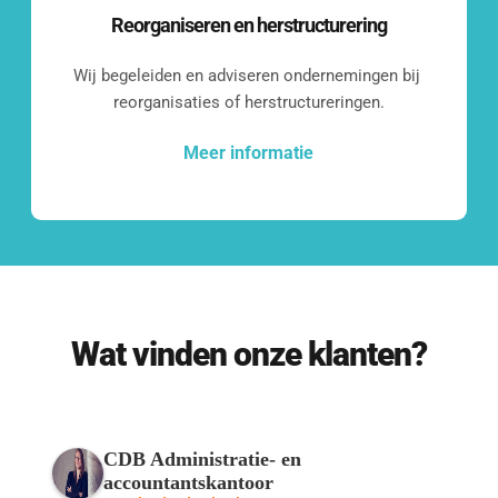
Even kennismaken?
Reorganiseren en herstructurering
Benieuwd wat we voor jouw bedrijf 
Wij begeleiden en adviseren ondernemingen bij 
reorganisaties of herstructureringen.
kunnen betekenen?
Laten we een vrijblijvend 
Meer informatie
kennismakingsgesprek inplannen.
Contact opnemen
Wat vinden onze klanten?
Onze klanten
CDB Administratie- en
accountantskantoor
Een greep uit de diverse groep klanten 