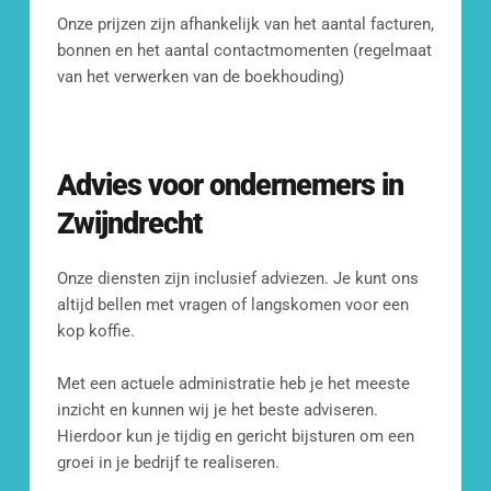
Kom langs op ons kantoor
Onze prijzen zijn afhankelijk van het aantal facturen, 
Fransenstraat 19, 
bonnen en het aantal contactmomenten (regelmaat 
3131 CC Vlaardingen
van het verwerken van de boekhouding)
Advies voor ondernemers in 
Zwijndrecht
Onze diensten zijn inclusief adviezen. Je kunt ons 
altijd bellen met vragen of langskomen voor een 
kop koffie.
Met een actuele administratie heb je het meeste 
inzicht en kunnen wij je het beste adviseren. 
Hierdoor kun je tijdig en gericht bijsturen om een 
groei in je bedrijf te realiseren. 