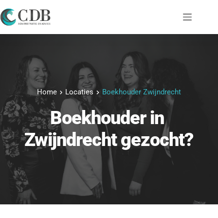
Ga
naar
de
inhoud
Home
Locaties
Boekhouder Zwijndrecht
Boekhouder
 in 
Zwijndrecht
 gezocht?