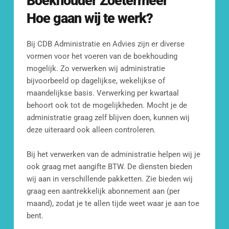
Boekhouder
Zoetermeer
Ons doel is om je binnen 24 uur van 
reactie te voorzien.
Hoe gaan wij te werk?
[blocksy-content-block id="7258"]
Bij CDB Administratie en Advies zijn er diverse 
vormen voor het voeren van de boekhouding 
mogelijk. Zo verwerken wij administratie 
bijvoorbeeld op dagelijkse, wekelijkse of 
maandelijkse basis. Verwerking per kwartaal 
behoort ook tot de mogelijkheden. Mocht je de 
administratie graag zelf blijven doen, kunnen wij 
deze uiteraard ook alleen controleren.
Mail ons
info@cdbadministratie.nl
Bij het verwerken van de administratie helpen wij je 
ook graag met aangifte BTW. De diensten bieden 
wij aan in verschillende pakketten. Zie bieden wij 
Bel ons
graag een aantrekkelijk abonnement aan (per 
010 307 2338
maand), zodat je te allen tijde weet waar je aan toe 
bent. 