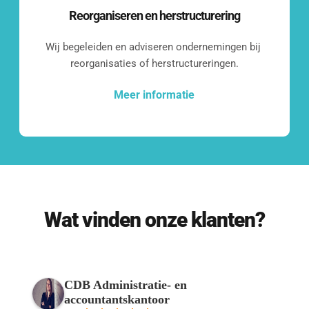
Even kennismaken?
Reorganiseren en herstructurering
Benieuwd wat we voor jouw bedrijf 
Wij begeleiden en adviseren ondernemingen bij 
reorganisaties of herstructureringen.
kunnen betekenen?
Laten we een vrijblijvend 
Meer informatie
kennismakingsgesprek inplannen.
Contact opnemen
Wat vinden onze klanten?
Onze klanten
CDB Administratie- en
accountantskantoor
Een greep uit de diverse groep klanten 