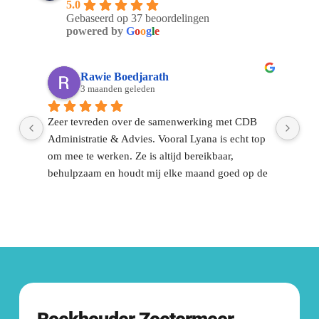
5.0
waar wij voor werken. 
Gebaseerd op 37 beoordelingen
Bekijk al onze klanten.
powered by
G
o
o
g
l
e
Rawie Boedjarath
3 maanden geleden
Zeer tevreden over de samenwerking met CDB 
Sin
Administratie & Advies. Vooral Lyana is echt top 
CDB
om mee te werken. Ze is altijd bereikbaar, 
ont
behulpzaam en houdt mij elke maand goed op de 
dag
el 
hoogte.Voor mij is het vooral fijn dat ik het 
dui
financiële gedeelte met vertrouwen aan hun kan 
dir
overlaten. Dat geeft rust en zorgt ervoor dat ik me 
ont
volledig kan focussen op mijn werk en 
gek
onderneming.Communicatie is altijd duidelijk en 
op
snel.Een fijne, betrouwbare partij waar je op kunt 
Contact met 
CDB
rekenen. Zeker aan te raden 👍🏽!