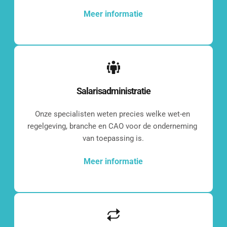
[blocksy-content-block id="7258"]
Meer informatie
Wat vinden onze 
Salarisadministratie
klanten?
Onze specialisten weten precies welke wet-en 
regelgeving, branche en CAO voor de onderneming 
van toepassing is.
[grw id="2286"]
Meer informatie