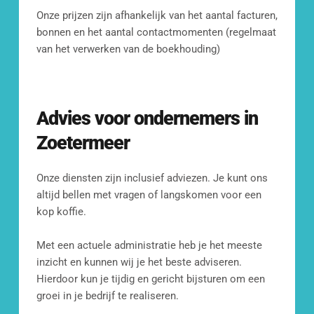
Kom langs op ons kantoor
Onze prijzen zijn afhankelijk van het aantal facturen, 
Fransenstraat 19, 
bonnen en het aantal contactmomenten (regelmaat 
3131 CC Vlaardingen
van het verwerken van de boekhouding)
Advies voor ondernemers in 
Zoetermeer
Onze diensten zijn inclusief adviezen. Je kunt ons 
altijd bellen met vragen of langskomen voor een 
kop koffie.
Met een actuele administratie heb je het meeste 
inzicht en kunnen wij je het beste adviseren. 
Hierdoor kun je tijdig en gericht bijsturen om een 
groei in je bedrijf te realiseren. 