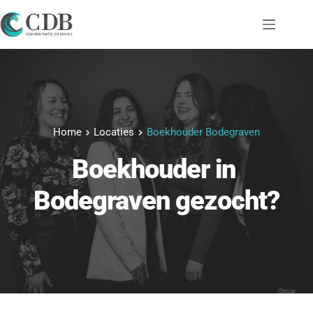
Ga
naar
de
inhoud
Home
Locaties
Boekhouder Bodegraven
Boekhouder
 in 
Bodegraven
 gezocht?