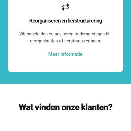
Even kennismaken?
Reorganiseren en herstructurering
Benieuwd wat we voor jouw bedrijf 
Wij begeleiden en adviseren ondernemingen bij 
kunnen betekenen?
reorganisaties of herstructureringen.
Laten we een vrijblijvend 
kennismakingsgesprek inplannen.
Meer informatie
Contact opnemen
Wat vinden onze klanten?
Onze klanten