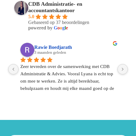
CDB Administratie- en
Een greep uit de diverse groep klanten 
accountantskantoor
waar wij voor werken. 
5.0
Bekijk al onze klanten.
Gebaseerd op 37 beoordelingen
powered by
G
o
o
g
l
e
Rawie Boedjarath
3 maanden geleden
Zeer tevreden over de samenwerking met CDB 
Sin
Administratie & Advies. Vooral Lyana is echt top 
CDB
om mee te werken. Ze is altijd bereikbaar, 
ont
behulpzaam en houdt mij elke maand goed op de 
dag
el 
hoogte.Voor mij is het vooral fijn dat ik het 
dui
financiële gedeelte met vertrouwen aan hun kan 
dir
overlaten. Dat geeft rust en zorgt ervoor dat ik me 
ont
volledig kan focussen op mijn werk en 
gek
onderneming.Communicatie is altijd duidelijk en 
op
Contact met 
CDB
snel.Een fijne, betrouwbare partij waar je op kunt 