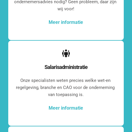
ondernemersadvies nodig? Geen probleem, daar zijn 
wij voor!
[blocksy-content-block id="7258"]
Meer informatie
Wat vinden onze 
Salarisadministratie
klanten?
Onze specialisten weten precies welke wet-en 
regelgeving, branche en CAO voor de onderneming 
[grw id="2286"]
van toepassing is.
Meer informatie