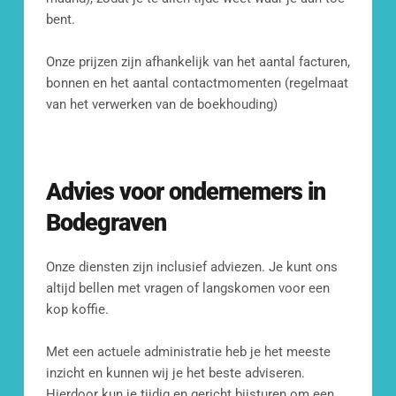
bent. 
Kom langs op ons kantoor
Fransenstraat 19, 
Onze prijzen zijn afhankelijk van het aantal facturen, 
3131 CC Vlaardingen
bonnen en het aantal contactmomenten (regelmaat 
van het verwerken van de boekhouding)
Advies voor ondernemers in 
Bodegraven
Onze diensten zijn inclusief adviezen. Je kunt ons 
altijd bellen met vragen of langskomen voor een 
kop koffie.
Met een actuele administratie heb je het meeste 
inzicht en kunnen wij je het beste adviseren. 
Hierdoor kun je tijdig en gericht bijsturen om een 