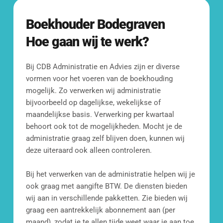
rekenen. Zeker aan te raden 👍🏽!
Ons doel is om je binnen 24 uur van 
Boekhouder
Bodegraven
reactie te voorzien.
Hoe gaan wij te werk?
[blocksy-content-block id="7258"]
Bij CDB Administratie en Advies zijn er diverse 
vormen voor het voeren van de boekhouding 
mogelijk. Zo verwerken wij administratie 
bijvoorbeeld op dagelijkse, wekelijkse of 
maandelijkse basis. Verwerking per kwartaal 
behoort ook tot de mogelijkheden. Mocht je de 
administratie graag zelf blijven doen, kunnen wij 
Mail ons
deze uiteraard ook alleen controleren.
info@cdbadministratie.nl
Bij het verwerken van de administratie helpen wij je 
ook graag met aangifte BTW. De diensten bieden 
Bel ons
wij aan in verschillende pakketten. Zie bieden wij 
010 307 2338
graag een aantrekkelijk abonnement aan (per 
maand), zodat je te allen tijde weet waar je aan toe 