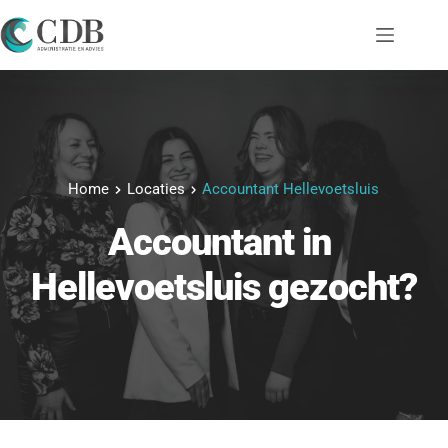
Ga
naar
de
inhoud
Home
Locaties
Accountant Hellevoetsluis
Accountant
 in 
Hellevoetsluis
 gezocht?