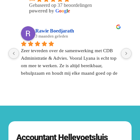
waar wij voor werken. 
Gebaseerd op 37 beoordelingen
Bekijk al onze klanten.
powered by
G
o
o
g
l
e
Rawie Boedjarath
3 maanden geleden
Zeer tevreden over de samenwerking met CDB 
Sin
Administratie & Advies. Vooral Lyana is echt top 
CDB
om mee te werken. Ze is altijd bereikbaar, 
ont
behulpzaam en houdt mij elke maand goed op de 
dag
el 
hoogte.Voor mij is het vooral fijn dat ik het 
dui
financiële gedeelte met vertrouwen aan hun kan 
dir
overlaten. Dat geeft rust en zorgt ervoor dat ik me 
ont
volledig kan focussen op mijn werk en 
gek
onderneming.Communicatie is altijd duidelijk en 
op
snel.Een fijne, betrouwbare partij waar je op kunt 
Contact met 
CDB
rekenen. Zeker aan te raden 👍🏽!
Accountant
Hellevoetsluis
Ons doel is om je binnen 24 uur van 