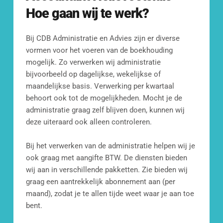
Hoe gaan wij te werk?
reactie te voorzien.
[blocksy-content-block id="7258"]
Bij CDB Administratie en Advies zijn er diverse 
vormen voor het voeren van de boekhouding 
mogelijk. Zo verwerken wij administratie 
bijvoorbeeld op dagelijkse, wekelijkse of 
maandelijkse basis. Verwerking per kwartaal 
behoort ook tot de mogelijkheden. Mocht je de 
administratie graag zelf blijven doen, kunnen wij 
deze uiteraard ook alleen controleren.
Mail ons
info@cdbadministratie.nl
Bij het verwerken van de administratie helpen wij je 
ook graag met aangifte BTW. De diensten bieden 
wij aan in verschillende pakketten. Zie bieden wij 
Bel ons
graag een aantrekkelijk abonnement aan (per 
010 307 2338
maand), zodat je te allen tijde weet waar je aan toe 
bent. 
Kom langs op ons kantoor