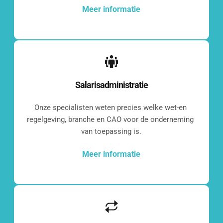
[blocksy-content-block id="7258"]
Meer informatie
Wat vinden onze 
Salarisadministratie
klanten?
Onze specialisten weten precies welke wet-en 
regelgeving, branche en CAO voor de onderneming 
van toepassing is.
[grw id="2286"]
Meer informatie