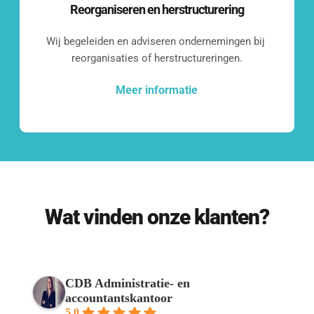
Even kennismaken?
Reorganiseren en herstructurering
Wij begeleiden en adviseren ondernemingen bij 
Benieuwd wat we voor jouw bedrijf 
reorganisaties of herstructureringen.
kunnen betekenen?
Laten we een vrijblijvend 
Meer informatie
kennismakingsgesprek inplannen.
Contact opnemen
Wat vinden onze klanten?
Onze klanten
CDB Administratie- en
accountantskantoor
Een greep uit de diverse groep klanten 
5.0