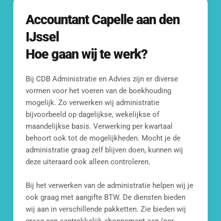
rekenen. Zeker aan te raden 👍🏽!
Accountant
Capelle aan den 
Ons doel is om je binnen 24 uur van 
reactie te voorzien.
IJssel
Hoe gaan wij te werk?
[blocksy-content-block id="7258"]
Bij CDB Administratie en Advies zijn er diverse 
vormen voor het voeren van de boekhouding 
mogelijk. Zo verwerken wij administratie 
bijvoorbeeld op dagelijkse, wekelijkse of 
maandelijkse basis. Verwerking per kwartaal 
behoort ook tot de mogelijkheden. Mocht je de 
Mail ons
administratie graag zelf blijven doen, kunnen wij 
deze uiteraard ook alleen controleren.
info@cdbadministratie.nl
Bij het verwerken van de administratie helpen wij je 
Bel ons
ook graag met aangifte BTW. De diensten bieden 
010 307 2338
wij aan in verschillende pakketten. Zie bieden wij 