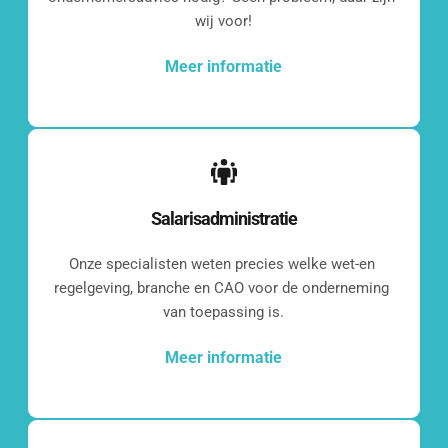
kennismaken?
wij voor!
[blocksy-content-block id="7258"]
Meer informatie
Wat vinden onze 
Salarisadministratie
klanten?
Onze specialisten weten precies welke wet-en 
regelgeving, branche en CAO voor de onderneming 
van toepassing is.
[grw id="2286"]
Meer informatie