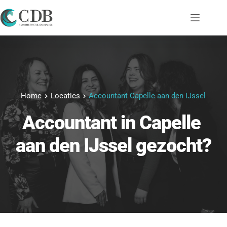
Ga
naar
de
inhoud
Home
Locaties
Accountant Capelle aan den IJssel
Accountant
 in 
Capelle 
aan den IJssel
 gezocht?