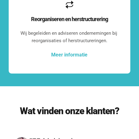
Even kennismaken?
Reorganiseren en herstructurering
Benieuwd wat we voor jouw bedrijf 
Wij begeleiden en adviseren ondernemingen bij 
kunnen betekenen?
reorganisaties of herstructureringen.
Laten we een vrijblijvend 
Meer informatie
kennismakingsgesprek inplannen.
Contact opnemen
Wat vinden onze klanten?
Onze klanten