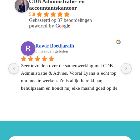
CDB Administratie- en
accountantskantoor
Een greep uit de diverse groep klanten 
5.0
waar wij voor werken. 
Gebaseerd op 37 beoordelingen
Bekijk al onze klanten.
powered by
G
o
o
g
l
e
Rawie Boedjarath
3 maanden geleden
Zeer tevreden over de samenwerking met CDB 
Sin
Administratie & Advies. Vooral Lyana is echt top 
CDB
om mee te werken. Ze is altijd bereikbaar, 
ont
behulpzaam en houdt mij elke maand goed op de 
dag
el 
hoogte.Voor mij is het vooral fijn dat ik het 
dui
financiële gedeelte met vertrouwen aan hun kan 
dir
overlaten. Dat geeft rust en zorgt ervoor dat ik me 
ont
volledig kan focussen op mijn werk en 
gek
onderneming.Communicatie is altijd duidelijk en 
op
snel.Een fijne, betrouwbare partij waar je op kunt 
Contact met 
CDB