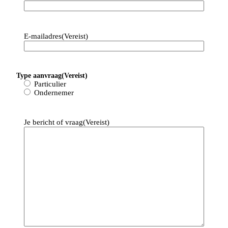
Contact met 
CDB
E-mailadres
(Vereist)
Ons doel is om je binnen 24 uur van 
reactie te voorzien.
Type aanvraag
(Vereist)
[blocksy-content-block id="7258"]
Particulier
Ondernemer
Je bericht of vraag
(Vereist)
Mail ons
info@cdbadministratie.nl