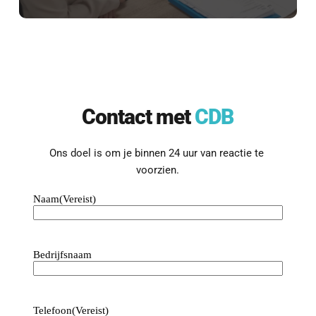
Even kennismaken?
Contact met 
CDB
Benieuwd wat we voor jouw bedrijf 
kunnen betekenen?
Laten we een vrijblijvend 
Ons doel is om je binnen 24 uur van reactie te 
kennismakingsgesprek inplannen.
voorzien.
Naam
(Vereist)
Contact opnemen
Bedrijfsnaam
Telefoon
(Vereist)