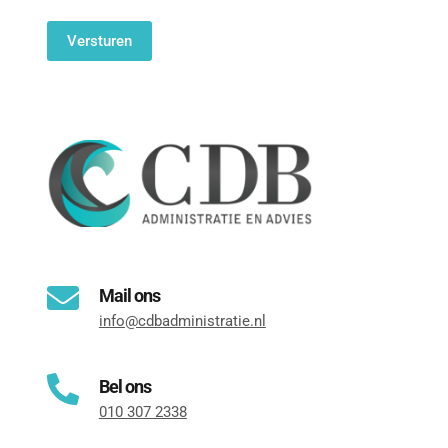
Bel ons
010 307 2338
Kom langs op ons kantoor
Fransenstraat 19, 
3131 CC Vlaardingen
Mail ons
info@cdbadministratie.nl
Bel ons
010 307 2338