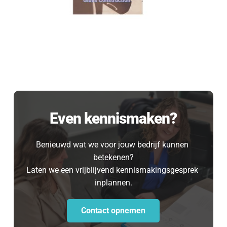
Even kennismaken?
Even 
Benieuwd wat we voor jouw bedrijf kunnen 
betekenen?
kennismaken?
Laten we een vrijblijvend kennismakingsgesprek 
inplannen.
[blocksy-content-block id="7258"]
Contact opnemen