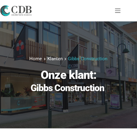
Ga
naar
de
inhoud
Home
Klanten
Gibbs Construction
Onze klant:
Gibbs Construction