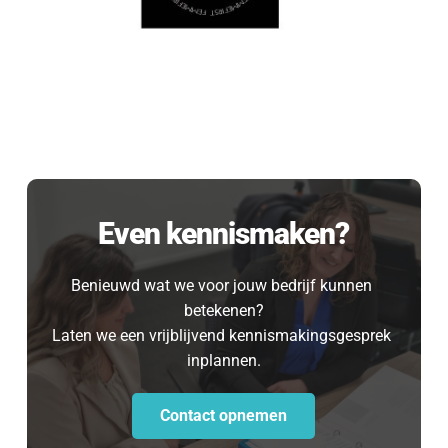
Even kennismaken?
Even 
Benieuwd wat we voor jouw bedrijf kunnen 
betekenen?
kennismaken?
Laten we een vrijblijvend kennismakingsgesprek 
inplannen.
[blocksy-content-block id="7258"]
Contact opnemen