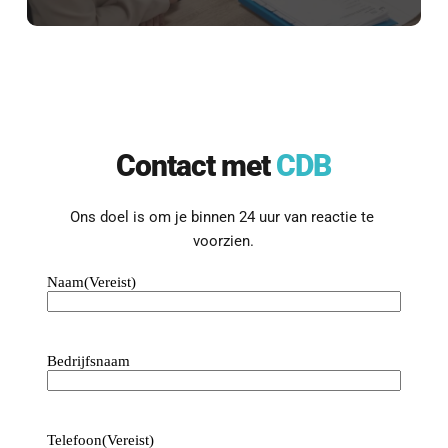
Even kennismaken?
Contact met 
CDB
Benieuwd wat we voor jouw bedrijf 
kunnen betekenen?
Laten we een vrijblijvend 
Ons doel is om je binnen 24 uur van reactie te 
kennismakingsgesprek inplannen.
voorzien.
Naam
(Vereist)
Contact opnemen
Bedrijfsnaam
Telefoon
(Vereist)