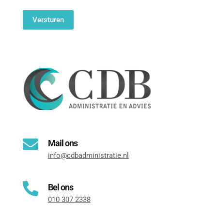
Bel ons
010 307 2338
Kom langs op ons kantoor
Fransenstraat 19, 
3131 CC Vlaardingen
Mail ons
info@cdbadministratie.nl
Bel ons
010 307 2338