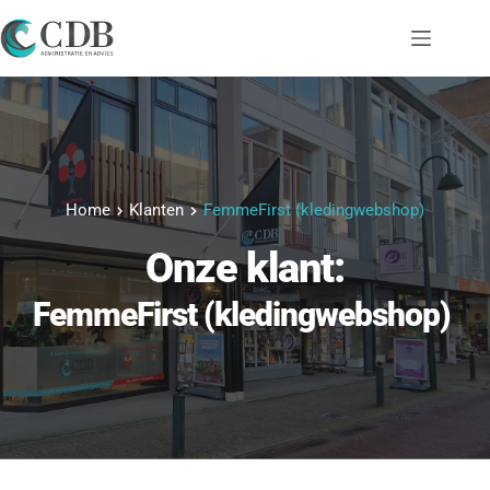
Ga
naar
de
inhoud
Home
Klanten
FemmeFirst (kledingwebshop)
Onze klant:
FemmeFirst (kledingwebshop)