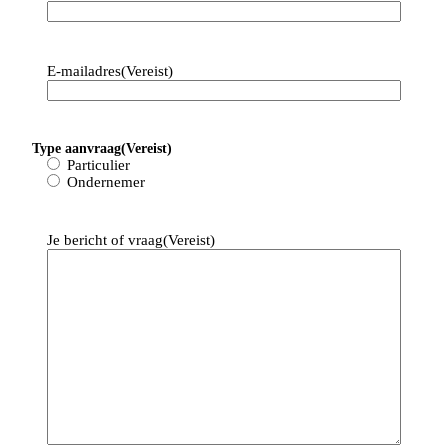
Contact met 
CDB
E-mailadres
(Vereist)
Ons doel is om je binnen 24 uur van 
reactie te voorzien.
Type aanvraag
(Vereist)
[blocksy-content-block id="7258"]
Particulier
Ondernemer
Je bericht of vraag
(Vereist)
Mail ons
info@cdbadministratie.nl