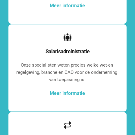
Meer informatie
[blocksy-content-block id="7258"]
Salarisadministratie
Wat vinden onze 
Onze specialisten weten precies welke wet-en 
klanten?
regelgeving, branche en CAO voor de onderneming 
van toepassing is.
[grw id="2286"]
Meer informatie