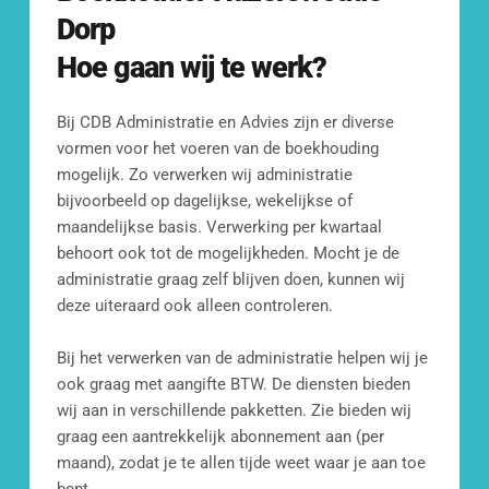
Ons doel is om je binnen 24 uur van 
Dorp
reactie te voorzien.
Hoe gaan wij te werk?
[blocksy-content-block id="7258"]
Bij CDB Administratie en Advies zijn er diverse 
vormen voor het voeren van de boekhouding 
mogelijk. Zo verwerken wij administratie 
bijvoorbeeld op dagelijkse, wekelijkse of 
maandelijkse basis. Verwerking per kwartaal 
behoort ook tot de mogelijkheden. Mocht je de 
administratie graag zelf blijven doen, kunnen wij 
Mail ons
deze uiteraard ook alleen controleren.
info@cdbadministratie.nl
Bij het verwerken van de administratie helpen wij je 
ook graag met aangifte BTW. De diensten bieden 
Bel ons
wij aan in verschillende pakketten. Zie bieden wij 
010 307 2338
graag een aantrekkelijk abonnement aan (per 
maand), zodat je te allen tijde weet waar je aan toe 