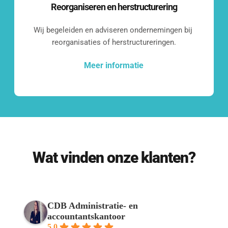
Reorganiseren en herstructurering
Even kennismaken?
Wij begeleiden en adviseren ondernemingen bij 
Benieuwd wat we voor jouw bedrijf 
reorganisaties of herstructureringen.
kunnen betekenen?
Meer informatie
Laten we een vrijblijvend 
kennismakingsgesprek inplannen.
Contact opnemen
Wat vinden onze klanten?
Onze klanten
CDB Administratie- en
accountantskantoor
5.0