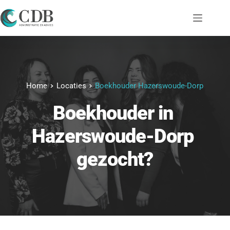
Ga
naar
de
inhoud
Home
Locaties
Boekhouder Hazerswoude-Dorp
Boekhouder
 in 
Hazerswoude-Dorp
gezocht?