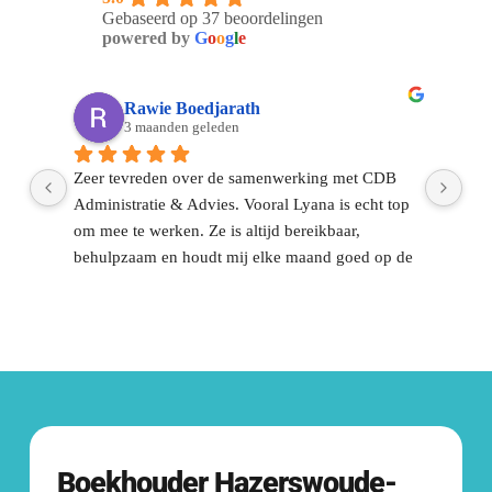
Een greep uit de diverse groep klanten 
Gebaseerd op 37 beoordelingen
waar wij voor werken. 
powered by
G
o
o
g
l
e
Bekijk al onze klanten.
Rawie Boedjarath
3 maanden geleden
Zeer tevreden over de samenwerking met CDB 
Sin
Administratie & Advies. Vooral Lyana is echt top 
CDB
om mee te werken. Ze is altijd bereikbaar, 
ont
behulpzaam en houdt mij elke maand goed op de 
dag
el 
hoogte.Voor mij is het vooral fijn dat ik het 
dui
financiële gedeelte met vertrouwen aan hun kan 
dir
overlaten. Dat geeft rust en zorgt ervoor dat ik me 
ont
volledig kan focussen op mijn werk en 
gek
onderneming.Communicatie is altijd duidelijk en 
op
snel.Een fijne, betrouwbare partij waar je op kunt 
rekenen. Zeker aan te raden 👍🏽!
Contact met 
CDB
Boekhouder
Hazerswoude-